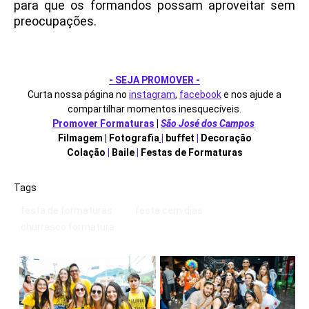
para que os formandos possam aproveitar sem
preocupações.
- SEJA PROMOVER -
Curta nossa página no
instagram
,
facebook
e nos ajude a
compartilhar momentos inesquecíveis.
Promover Formaturas
|
São José dos Campos
Filmagem | Fotografia
|
buffet
|
Decoração
Colação
|
Baile
|
Festas de Formaturas
Tags
festa de formaturas
festa cem dias
churrasco formatura