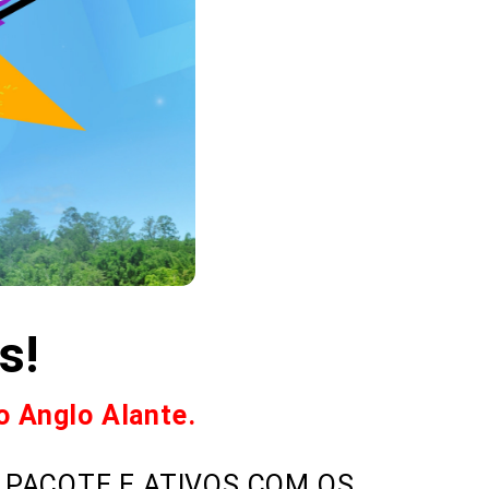
s!
o Anglo Alante.
 PACOTE E ATIVOS COM OS